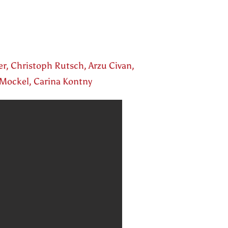
er, Christoph Rutsch, Arzu Civan,
 Mockel, Carina Kontny