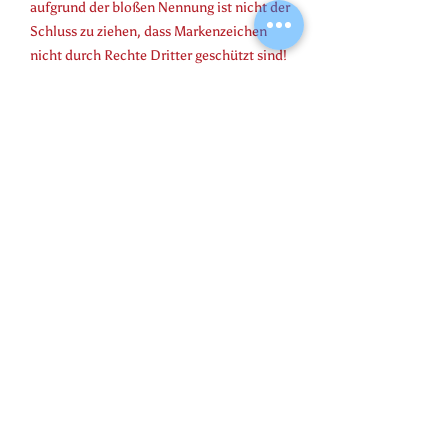
aufgrund der bloßen Nennung ist nicht der
Schluss zu ziehen, dass Markenzeichen
nicht durch Rechte Dritter geschützt sind!
Das Copyright für veröffentlichte, vom
Autor selbst erstellte Objekte bleibt allein
beim Autor der Seiten. Eine
Vervielfältigung oder Verwendung solcher
Grafiken, Tondokumente, Videosequenzen
und Texte in anderen elektronischen oder
gedruckten Publikationen ist ohne
ausdrückliche Zustimmung des Autors
nicht gestattet.
4. Datenschutz
Sofern innerhalb des Internetangebotes
die Möglichkeit zur Eingabe persönlicher
oder geschäftlicher Daten
(Emailadressen, Namen, Anschriften)
besteht, so erfolgt die Preisgabe dieser