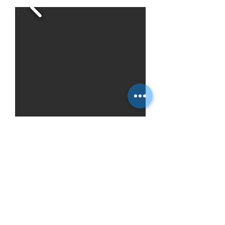
KAB-Komödien-Bühne Heerdt
präsentiert im
Pfarrzentrum
Baldurstraße 24